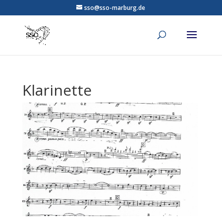
sso@sso-marburg.de
Klarinette