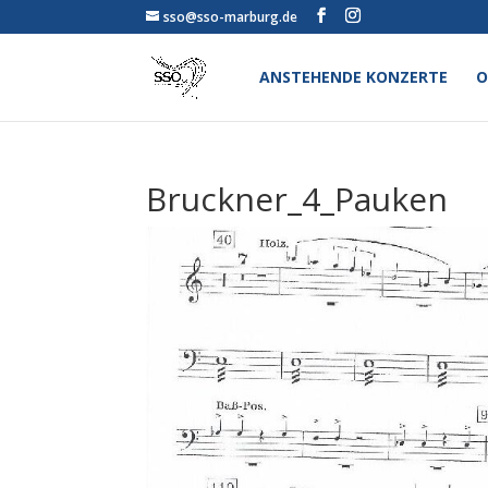
sso@sso-marburg.de
ANSTEHENDE KONZERTE
O
Bruckner_4_Pauken