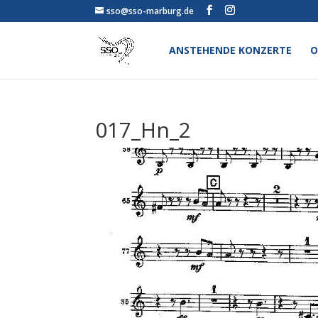
sso@sso-marburg.de
ANSTEHENDE KONZERTE
O
017_Hn_2