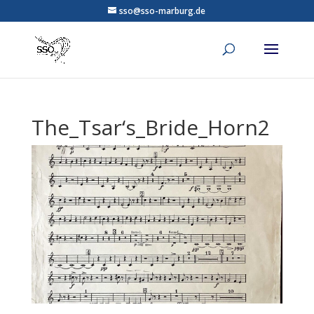
sso@sso-marburg.de
The_Tsar‘s_Bride_Horn2