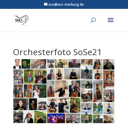
sso@sso-marburg.de
Orchesterfoto SoSe21