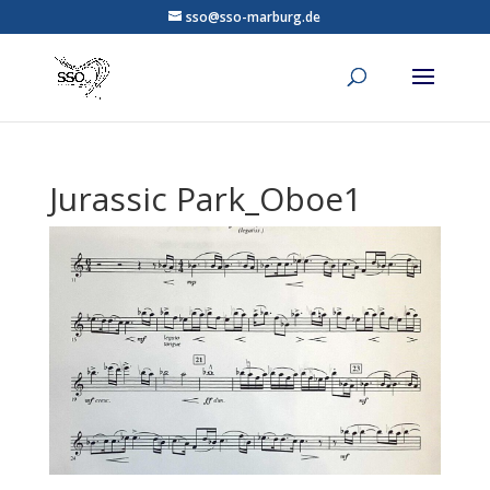
sso@sso-marburg.de
Jurassic Park_Oboe1