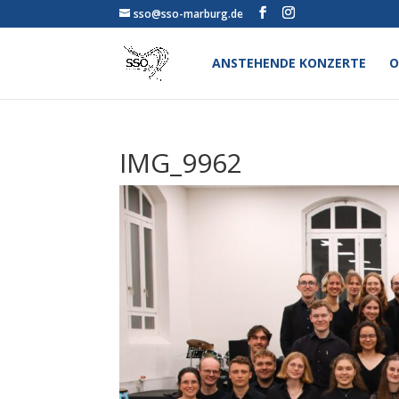
sso@sso-marburg.de
ANSTEHENDE KONZERTE
O
IMG_9962