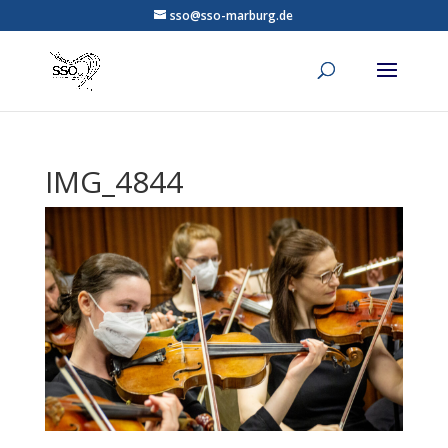
sso@sso-marburg.de
IMG_4844