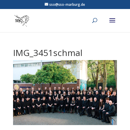
sso@sso-marburg.de
IMG_3451schmal