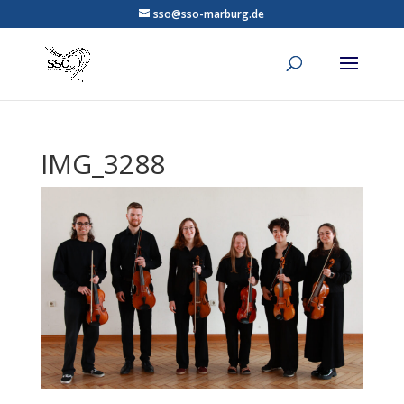
sso@sso-marburg.de
IMG_3288