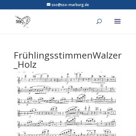
sso@sso-marburg.de
FrühlingsstimmenWalzer
_Holz