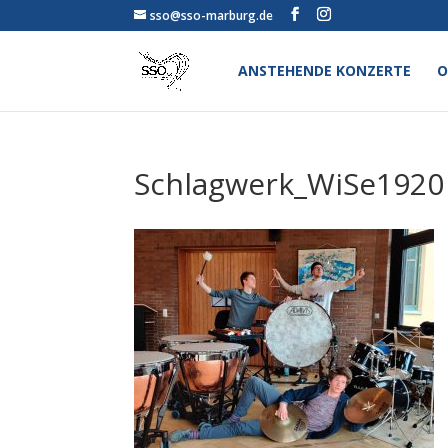
sso@sso-marburg.de
ANSTEHENDE KONZERTE
O
Schlagwerk_WiSe1920