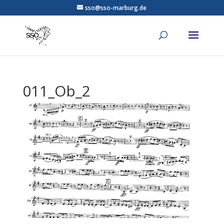
sso@sso-marburg.de
011_Ob_2